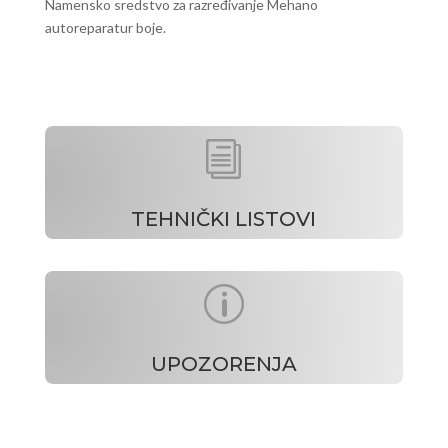
Namensko sredstvo za razređivanje Mehano
autoreparatur boje.
i
TEHNIČKI LISTOVI
p
UPOZORENJA