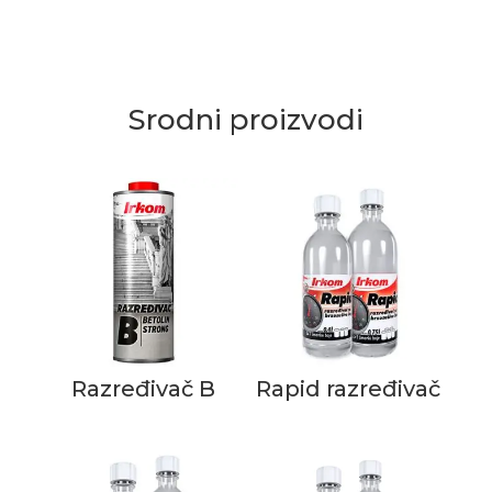
Srodni proizvodi
Razređivač B
Rapid razređivač