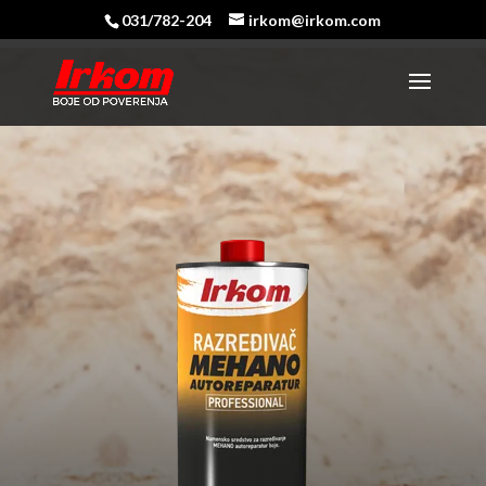
031/782-204
irkom@irkom.com