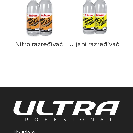
Nitro razređivač
Uljani razređivač
Irkom d.o.o.