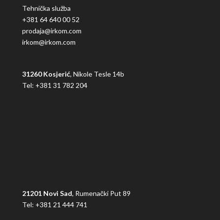
Tehnička služba
+381 64 640 00 52
prodaja@irkom.com
irkom@irkom.com
31260 Kosjerić
, Nikole Tesle 14b
Tel: +381 31 782 204
21201 Novi Sad
, Rumenački Put 89
Tel: +381 21 444 741