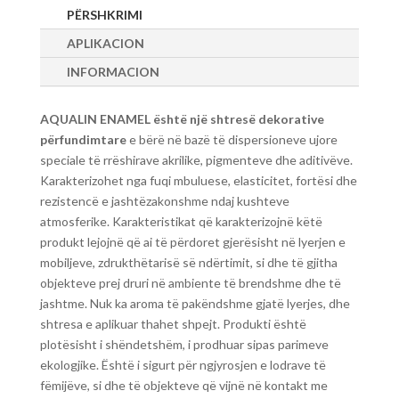
PËRSHKRIMI
APLIKACION
INFORMACION
AQUALIN ENAMEL është një shtresë dekorative
përfundimtare
e bërë në bazë të dispersioneve ujore
speciale të rrëshirave akrilike, pigmenteve dhe aditivëve.
Karakterizohet nga fuqi mbuluese, elasticitet, fortësi dhe
rezistencë e jashtëzakonshme ndaj kushteve
atmosferike. Karakteristikat që karakterizojnë këtë
produkt lejojnë që ai të përdoret gjerësisht në lyerjen e
mobiljeve, zdrukthëtarisë së ndërtimit, si dhe të gjitha
objekteve prej druri në ambiente të brendshme dhe të
jashtme. Nuk ka aroma të pakëndshme gjatë lyerjes, dhe
shtresa e aplikuar thahet shpejt. Produkti është
plotësisht i shëndetshëm, i prodhuar sipas parimeve
ekologjike. Është i sigurt për ngjyrosjen e lodrave të
fëmijëve, si dhe të objekteve që vijnë në kontakt me