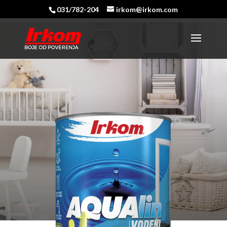
031/782-204
irkom@irkom.com