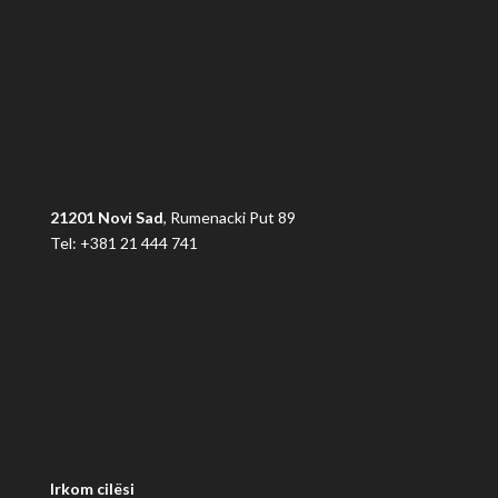
21201 Novi Sad
, Rumenacki Put 89
Tel: +381 21 444 741
Irkom cilësi