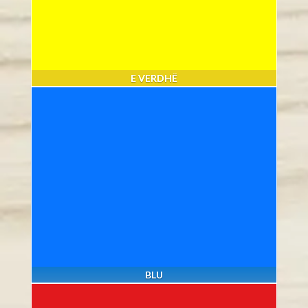
E VERDHË
BLU