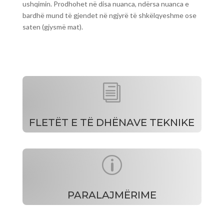
ushqimin. Prodhohet në disa nuanca, ndërsa nuanca e
bardhë mund të gjendet në ngjyrë të shkëlqyeshme ose
saten (gjysmë mat).
i
FLETËT E TË DHËNAVE TEKNIKE
p
PARALAJMËRIME